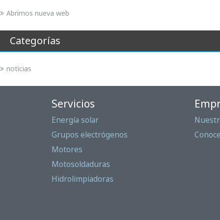
Abrimos nueva web
Categorías
noticias
Servicios
Empr
Energía solar
Nuestr
Grupos electrógenos
Conoc
Motores
Motosoldaduras
Hidrolimpiadoras