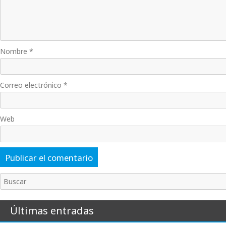
Nombre
*
Correo electrónico
*
Web
Buscar
Últimas entradas