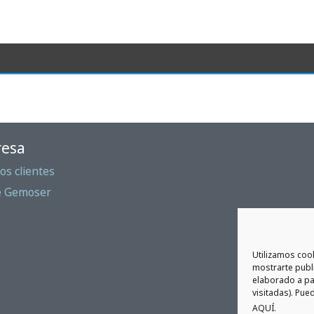
esa
os clientes
e Gemoser
Utilizamos cook
mostrarte publi
elaborado a pa
visitadas). Pue
AQUÍ
.