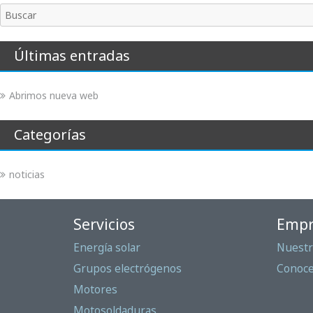
Buscar
Últimas entradas
Abrimos nueva web
Categorías
noticias
Servicios
Empr
Energía solar
Nuestr
Grupos electrógenos
Conoc
Motores
Motosoldaduras