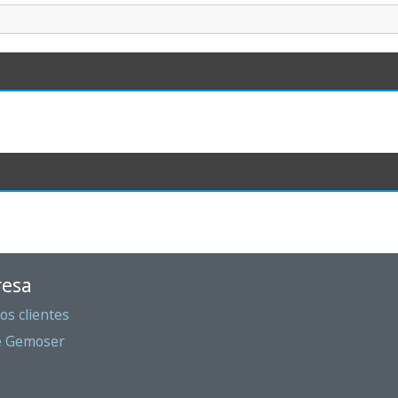
esa
os clientes
e Gemoser