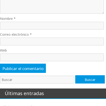
Nombre
*
Correo electrónico
*
Web
Buscar
Buscar
Últimas entradas