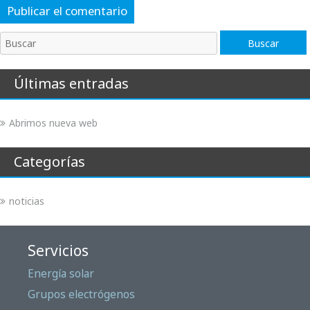
Buscar
Buscar
Últimas entradas
Abrimos nueva web
Categorías
noticias
Servicios
Energía solar
Grupos electrógenos