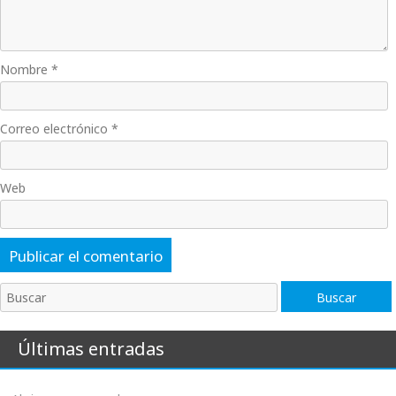
Nombre
*
Correo electrónico
*
Web
Buscar
Buscar
Últimas entradas