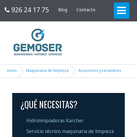
926 24 17 75
Blog
Contacto
Inicio
Maquinaria de limpieza
Accesorios y recambios
¿QUÉ NECESITAS?
Hidrolimpiadoras Karcher
Servicio técnico maquinaria de limpieza