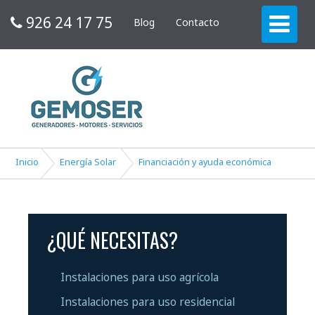
926 24 17 75
Blog
Contacto
Inicio
Energía Solar
Financiación y ayuda económica
¿QUÉ NECESITAS?
Instalaciones para uso agrícola
Instalaciones para uso residencial